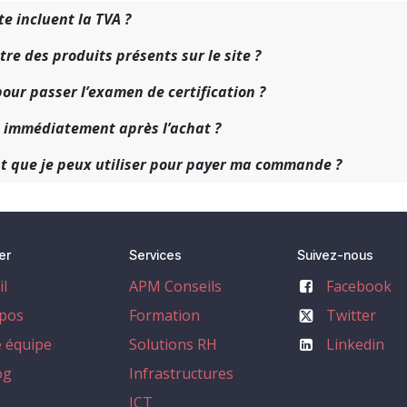
te incluent la TVA ?
itre des produits présents sur le site ?
our passer l’examen de certification ?
vé immédiatement après l’achat ?
t que je peux utiliser pour payer ma commande ?
er
Services
Suivez-nous
il
APM Conseils
Facebook
pos
Formation
Twitter
 équipe
Solutions RH
Linkedin
og
Infrastructures
ICT