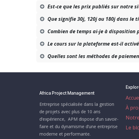
Est-ce que les prix publiés sur notre si
Que signifie 30j, 120j ou 180j dans le t
Combien de temps ai-je à disposition p
Le cours sur la plateforme est-il acti
Quelles sont les méthodes de paiemen
Explor
Africa Project Management
Accue
Entreprise spécialisée dans la gestion
À pro
de projets avec plus de 10 ans
Notre
d’expérience, APM dispose d’un savoir-
faire et du dynamisme d’une entreprise
Le bl
moderne et performante.