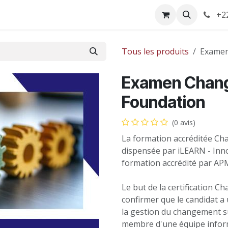
e
Campus APM
APMLearnBox
Blog
Recrutement
+22
Su
Tous les produits
Examen
Examen Chan
Foundation
(0 avis)
La formation accréditée C
dispensée par iLEARN - Inn
formation accrédité par AP
Le but de la certification
confirmer que le candidat 
la gestion du changement su
membre d'une équipe informe