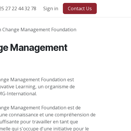
5 27 22 44 32 78
pport SAV
F.A.Q.
Formation PMI CP
Sign in
Contact Us
 Change Management Foundation
ge Management
hange Management Foundation est
ovative Learning, un organisme de
MG-International.
 Change Management Foundation est de
a une connaissance et une compréhension de
ffisante pour travailler en tant que
lle qui s'occupe d'une initiative pour le