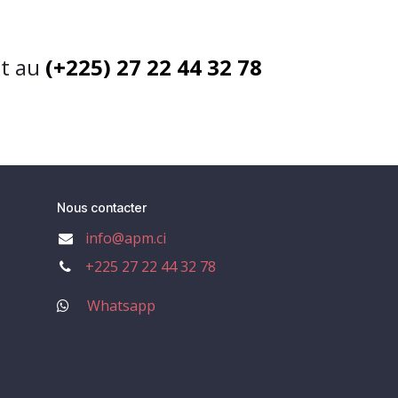
nt au
(+225) 27 22 44 32 78
Nous contacter
info@apm.ci
+225 27 22 44 32 78
Whatsapp