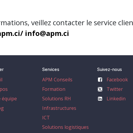
rmations,
veillez contacter le service clie
pm.ci/ info@apm.ci
er
Services
Suivez-nous
il
APM Conseils
Facebook
pos
Formation
Twitter
 équipe
Solutions RH
Linkedin
og
Infrastructures
ICT
Solutions logistiques