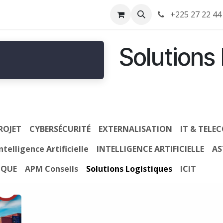
Store
Campus APM
APMLearnBox
Blog
+225 27 22 44
Recrutement
Solutions
ROJET
CYBERSÉCURITÉ
EXTERNALISATION
IT & TELE
ntelligence Artificielle
INTELLIGENCE ARTIFICIELLE
AS
IQUE
APM Conseils
Solutions Logistiques
ICIT