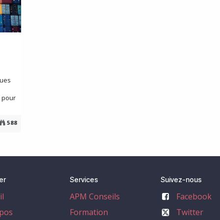
nues
e pour
588
er
Services
Suivez-nous
il
APM Conseils
Facebook
pos
Formation
Twitter