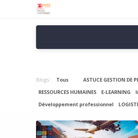
Se rendre au contenu
Accueil
Nos services
APM
Blogs :
Tous
ASTUCE GESTION DE P
RESSOURCES HUMAINES
E-LEARNING
I
Développement professionnel
LOGIST