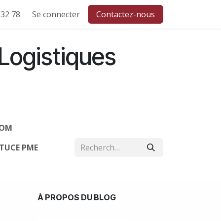
 32 78
Support SAV
Se connecter
F.A.Q.
Formation PMI CP
Contactez-nous
 Logistiques
COM
TUCE PME
À PROPOS DU BLOG