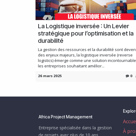
La Logistique inversée : Un Levier
stratégique pour l’optimisation et la
durabilité
La gestion des ressources et la durabilité sont deve
des enjeux majeurs, la logistique inversée (reverse
logistics) émerge comme une solution incontournabl
les entreprises souhaitant amélior...
26 mars 2025
0
Explor
Africa Project Management
Accue
Entreprise spécialisée dans la gestion
À pro
de projets avec plus de 10 ans